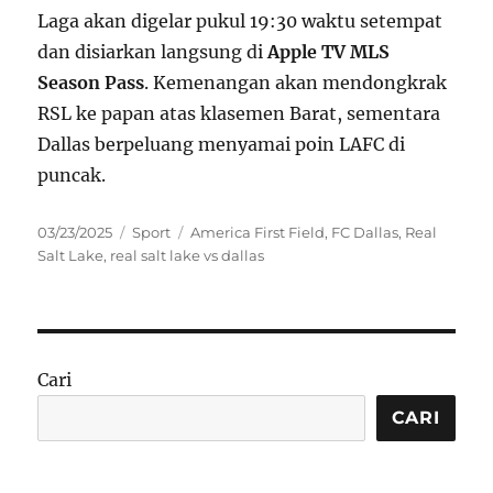
Laga akan digelar pukul 19:30 waktu setempat
dan disiarkan langsung di
Apple TV MLS
Season Pass
. Kemenangan akan mendongkrak
RSL ke papan atas klasemen Barat, sementara
Dallas berpeluang menyamai poin LAFC di
puncak.
Posted
Categories
Tags
03/23/2025
Sport
America First Field
,
FC Dallas
,
Real
on
Salt Lake
,
real salt lake vs dallas
Cari
CARI