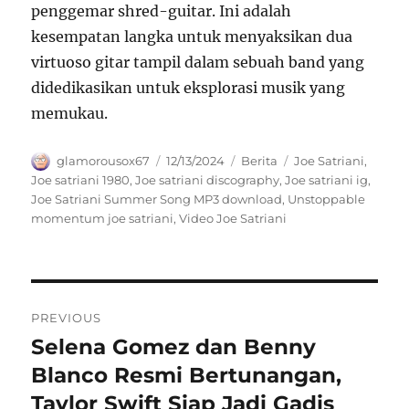
penggemar shred-guitar. Ini adalah
kesempatan langka untuk menyaksikan dua
virtuoso gitar tampil dalam sebuah band yang
didedikasikan untuk eksplorasi musik yang
memukau.
Author
Posted
Categories
Tags
glamorousox67
12/13/2024
Berita
Joe Satriani
,
on
Joe satriani 1980
,
Joe satriani discography
,
Joe satriani ig
,
Joe Satriani Summer Song MP3 download
,
Unstoppable
momentum joe satriani
,
Video Joe Satriani
Navigasi
PREVIOUS
pos
Selena Gomez dan Benny
Previous
post:
Blanco Resmi Bertunangan,
Taylor Swift Siap Jadi Gadis