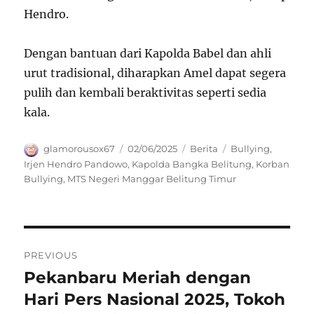
Hendro.
Dengan bantuan dari Kapolda Babel dan ahli
urut tradisional, diharapkan Amel dapat segera
pulih dan kembali beraktivitas seperti sedia
kala.
Author
Posted
Categories
Tags
glamorousox67
02/06/2025
Berita
Bullying
,
on
Irjen Hendro Pandowo
,
Kapolda Bangka Belitung
,
Korban
Bullying
,
MTS Negeri Manggar Belitung Timur
Navigasi
PREVIOUS
pos
Pekanbaru Meriah dengan
Previous
post:
Hari Pers Nasional 2025, Tokoh