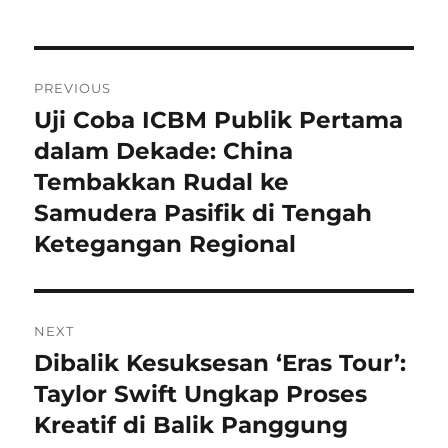
Navigasi
PREVIOUS
pos
Uji Coba ICBM Publik Pertama
Previous
post:
dalam Dekade: China
Tembakkan Rudal ke
Samudera Pasifik di Tengah
Ketegangan Regional
NEXT
Dibalik Kesuksesan ‘Eras Tour’:
Next
post:
Taylor Swift Ungkap Proses
Kreatif di Balik Panggung