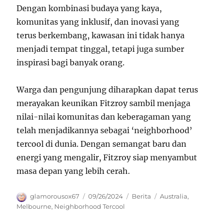
Dengan kombinasi budaya yang kaya,
komunitas yang inklusif, dan inovasi yang
terus berkembang, kawasan ini tidak hanya
menjadi tempat tinggal, tetapi juga sumber
inspirasi bagi banyak orang.
Warga dan pengunjung diharapkan dapat terus
merayakan keunikan Fitzroy sambil menjaga
nilai-nilai komunitas dan keberagaman yang
telah menjadikannya sebagai ‘neighborhood’
tercool di dunia. Dengan semangat baru dan
energi yang mengalir, Fitzroy siap menyambut
masa depan yang lebih cerah.
Author
Posted
Categories
Tags
glamorousox67
09/26/2024
Berita
Australia
,
on
Melbourne
,
Neighborhood Tercool