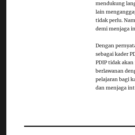
mendukung langk
lain menganggap
tidak perlu. Na
demi menjaga int
Dengan pernyata
sebagai kader P
PDIP tidak akan
berlawanan deng
pelajaran bagi 
dan menjaga inte
Navigasi