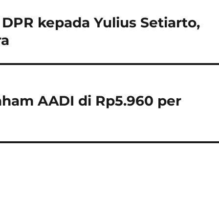
PR kepada Yulius Setiarto,
ra
ham AADI di Rp5.960 per