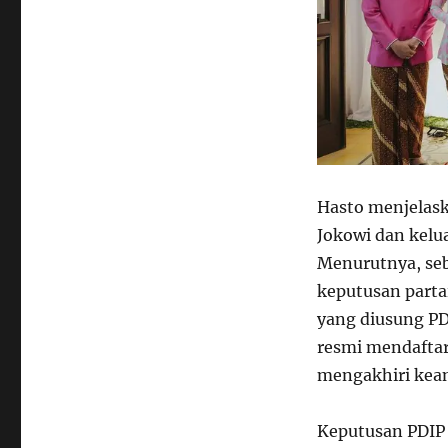
Hasto menjelas
Jokowi dan kelua
Menurutnya, seb
keputusan parta
yang diusung PDI
resmi mendaftar
mengakhiri kean
Keputusan PDIP 