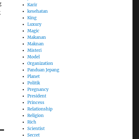
g
Karir
kesehatan
g
King
Luxury
Magic
Makanan
Maknan
Misteri
Model
Organization
Panduan Jepang
Planet
Politik
Pregnancy
President
Princess
Relationship
Religion
Rich
Scientist
Secret