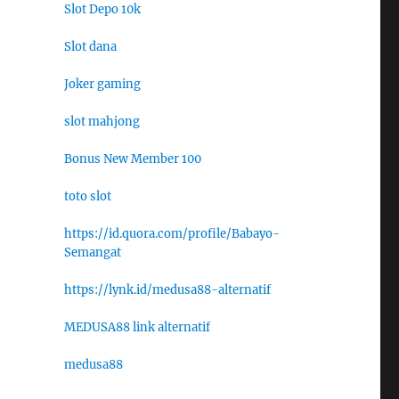
Slot Depo 10k
Slot dana
Joker gaming
slot mahjong
Bonus New Member 100
toto slot
https://id.quora.com/profile/Babayo-
Semangat
https://lynk.id/medusa88-alternatif
MEDUSA88 link alternatif
medusa88