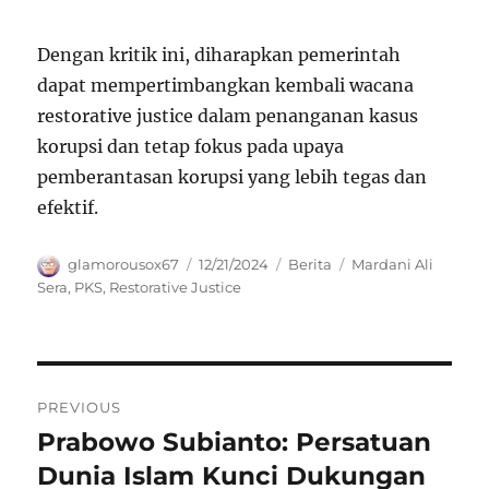
Dengan kritik ini, diharapkan pemerintah
dapat mempertimbangkan kembali wacana
restorative justice dalam penanganan kasus
korupsi dan tetap fokus pada upaya
pemberantasan korupsi yang lebih tegas dan
efektif.
Author
Posted
Categories
Tags
glamorousox67
12/21/2024
Berita
Mardani Ali
on
Sera
,
PKS
,
Restorative Justice
Navigasi
PREVIOUS
pos
Prabowo Subianto: Persatuan
Previous
post:
Dunia Islam Kunci Dukungan