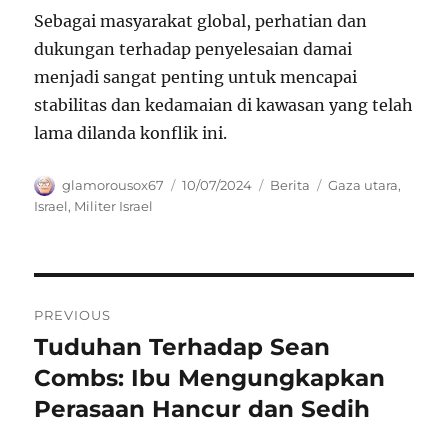
Sebagai masyarakat global, perhatian dan
dukungan terhadap penyelesaian damai
menjadi sangat penting untuk mencapai
stabilitas dan kedamaian di kawasan yang telah
lama dilanda konflik ini.
Author
Posted
Categories
Tags
glamorousox67
10/07/2024
Berita
Gaza utara
,
on
Israel
,
Militer Israel
Navigasi
PREVIOUS
pos
Tuduhan Terhadap Sean
Previous
post:
Combs: Ibu Mengungkapkan
Perasaan Hancur dan Sedih