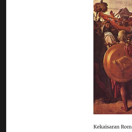
Kekaisaran Roma