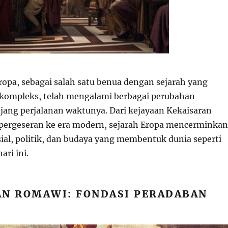
opa, sebagai salah satu benua dengan sejarah yang
 kompleks, telah mengalami berbagai perubahan
njang perjalanan waktunya. Dari kejayaan Kekaisaran
pergeseran ke era modern, sejarah Eropa mencerminkan
sial, politik, dan budaya yang membentuk dunia seperti
ari ini.
AN ROMAWI: FONDASI PERADABAN