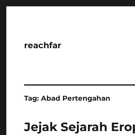
reachfar
Tag:
Abad Pertengahan
Jejak Sejarah Ero