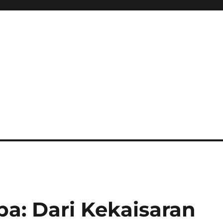
pa: Dari Kekaisaran