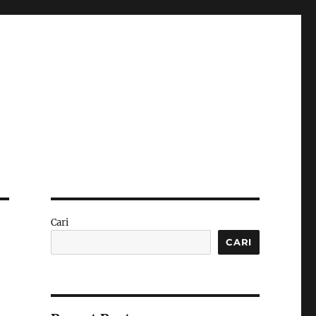
Cari
CARI