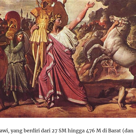
wi, yang berdiri dari 27 SM hingga 476 M di Barat (dan