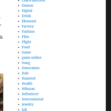
Cuaca Ekstrem
Demon
Digital
,
Drink
Ekonomi
,
Factory
Fashion
ak
Film
Flight
Food
Game
game online
Gang
Generation
Hair
Haunted
Health
Hiburan
Influencer
Internasional
Jewelry
Job