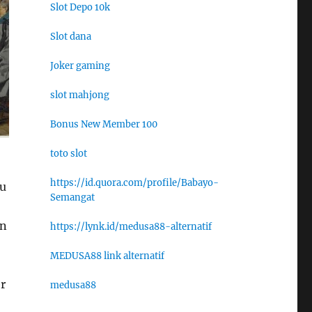
Slot Depo 10k
Slot dana
Joker gaming
slot mahjong
Bonus New Member 100
toto slot
https://id.quora.com/profile/Babayo-
mu
Semangat
an
https://lynk.id/medusa88-alternatif
MEDUSA88 link alternatif
r
medusa88