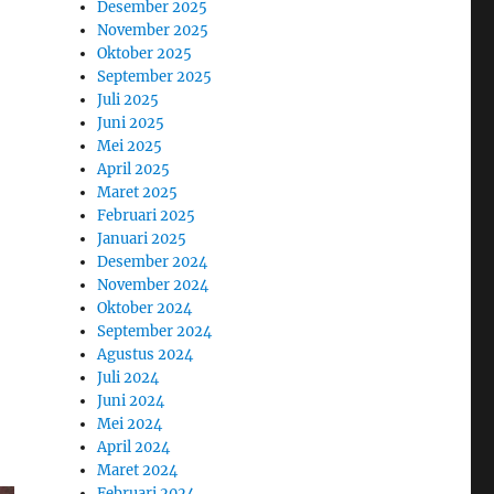
Desember 2025
November 2025
Oktober 2025
September 2025
Juli 2025
Juni 2025
Mei 2025
April 2025
Maret 2025
Februari 2025
Januari 2025
Desember 2024
November 2024
Oktober 2024
September 2024
Agustus 2024
Juli 2024
Juni 2024
Mei 2024
April 2024
Maret 2024
Februari 2024