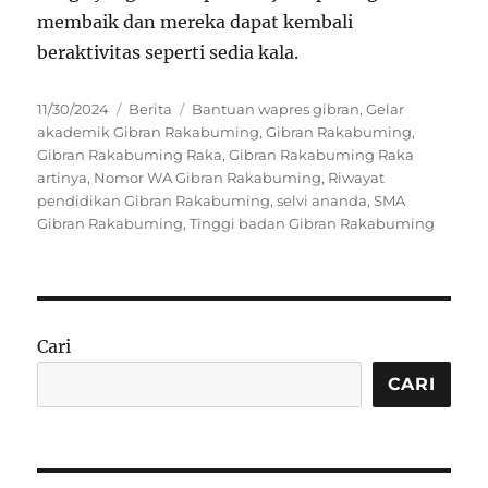
membaik dan mereka dapat kembali
beraktivitas seperti sedia kala.
Posted
Categories
Tags
11/30/2024
Berita
Bantuan wapres gibran
,
Gelar
on
akademik Gibran Rakabuming
,
Gibran Rakabuming
,
Gibran Rakabuming Raka
,
Gibran Rakabuming Raka
artinya
,
Nomor WA Gibran Rakabuming
,
Riwayat
pendidikan Gibran Rakabuming
,
selvi ananda
,
SMA
Gibran Rakabuming
,
Tinggi badan Gibran Rakabuming
Cari
CARI