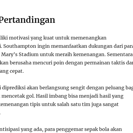
 Pertandingan
liki motivasi yang kuat untuk memenangkan
i. Southampton ingin memanfaatkan dukungan dari par
t Mary’s Stadium untuk meraih kemenangan. Sementara
a akan berusaha mencuri poin dengan permainan taktis da
ang cepat.
i diprediksi akan berlangsung sengit dengan peluang ba
 mencetak gol. Hasil imbang bisa menjadi hasil yang
i kemenangan tipis untuk salah satu tim juga sangat
.
ntisipasi yang ada, para penggemar sepak bola akan