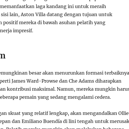
 memanfaatkan laga kandang ini untuk meraih
isi lain, Aston Villa datang dengan tujuan untuk
 positif mereka di bawah asuhan pelatih yang
erja impresif.
im
mungkinan besar akan menurunkan formasi terbaiknya
eperti James Ward-Prowse dan Che Adams diharapkan
an kontribusi maksimal. Namun, mereka mungkin haru
beberapa pemain yang sedang mengalami cedera.
gan skuat yang relatif lengkap, akan mengandalkan Ollie
depan dan Emiliano Buendía di lini tengah untuk merusa