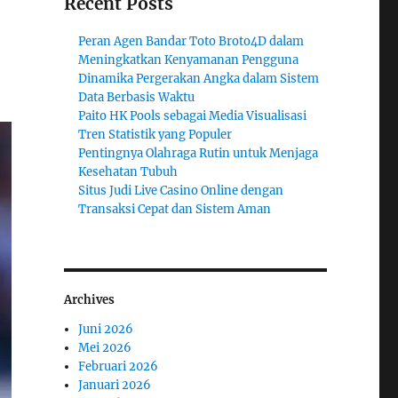
Recent Posts
Peran Agen Bandar Toto Broto4D dalam
Meningkatkan Kenyamanan Pengguna
Dinamika Pergerakan Angka dalam Sistem
Data Berbasis Waktu
Paito HK Pools sebagai Media Visualisasi
Tren Statistik yang Populer
Pentingnya Olahraga Rutin untuk Menjaga
Kesehatan Tubuh
Situs Judi Live Casino Online dengan
Transaksi Cepat dan Sistem Aman
Archives
Juni 2026
Mei 2026
Februari 2026
Januari 2026