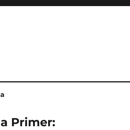
la
ga Primer: