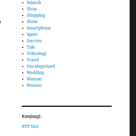
Sejarah
Shop
Shopping
a
Show
Smartphone
Sport
Success
Tale
Teknologi
Travel
Uncategorized
Wedding
Woman
Women
Kunjungi:
RTP Slot