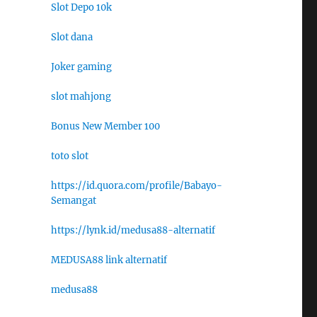
Slot Depo 10k
Slot dana
Joker gaming
slot mahjong
Bonus New Member 100
toto slot
https://id.quora.com/profile/Babayo-
Semangat
https://lynk.id/medusa88-alternatif
MEDUSA88 link alternatif
medusa88