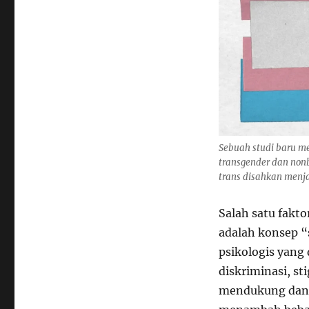
Sebuah studi baru m
transgender dan non
trans disahkan menj
Salah satu fakt
adalah konsep “
psikologis yang
diskriminasi, st
mendukung dan s