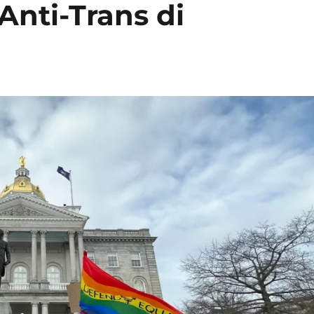
nti-Trans di
a