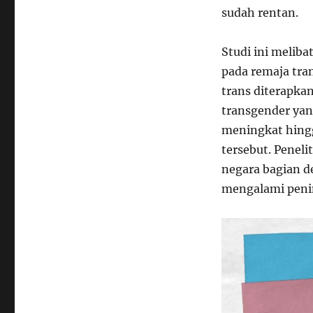
sudah rentan.
Studi ini meliba
pada remaja tr
trans diterapka
transgender yan
meningkat hing
tersebut. Penel
negara bagian 
mengalami penin