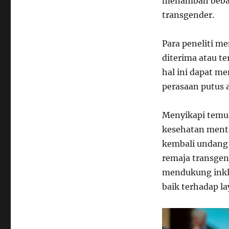
menambah beban
transgender.
Para peneliti m
diterima atau t
hal ini dapat m
perasaan putus a
Menyikapi temuan
kesehatan ment
kembali undang
remaja transgen
mendukung inklu
baik terhadap l