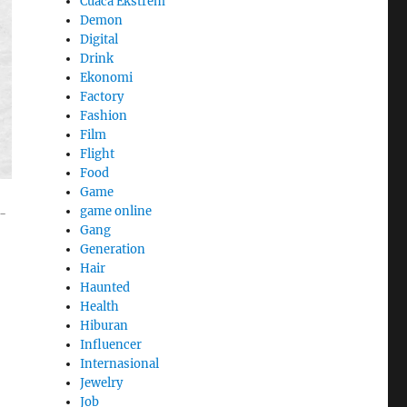
Cuaca Ekstrem
Demon
Digital
Drink
Ekonomi
Factory
Fashion
Film
Flight
Food
Game
game online
i-
Gang
Generation
Hair
Haunted
Health
Hiburan
Influencer
Internasional
Jewelry
Job