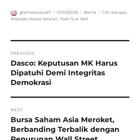
Author
Posted
Categories
Tags
glamorousox67
01/03/2025
Berita
CIO
,
korupsi
,
on
Presiden Korea Selatan
,
Yoon Suk Yeol
Navigasi
PREVIOUS
pos
Dasco: Keputusan MK Harus
Previous
post:
Dipatuhi Demi Integritas
Demokrasi
NEXT
Bursa Saham Asia Meroket,
Next
post:
Berbanding Terbalik dengan
Penurunan Wall Street