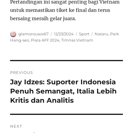
Pertandingan ini sangat penting bagi Vietnam
untuk memastikan tiket ke final dan terus
bersaing meraih gelar juara.
Author
Posted
Categories
Tags
glamorousox67
12/23/2024
Sport
Nataru
,
Park
on
Hang-seo
,
Piala AFF 2024
,
Timnas Vietnam
Navigasi
PREVIOUS
pos
Jay Idzes: Suporter Indonesia
Previous
post:
Penuh Semangat, Italia Lebih
Kritis dan Analitis
NEXT