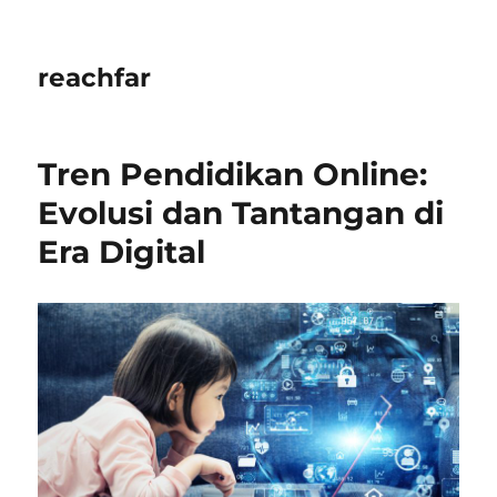
reachfar
Tren Pendidikan Online:
Evolusi dan Tantangan di
Era Digital