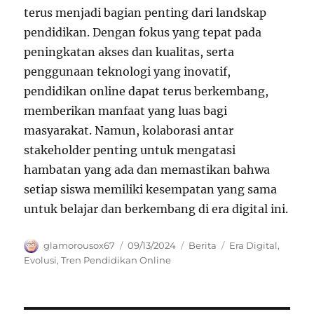
terus menjadi bagian penting dari landskap
pendidikan. Dengan fokus yang tepat pada
peningkatan akses dan kualitas, serta
penggunaan teknologi yang inovatif,
pendidikan online dapat terus berkembang,
memberikan manfaat yang luas bagi
masyarakat. Namun, kolaborasi antar
stakeholder penting untuk mengatasi
hambatan yang ada dan memastikan bahwa
setiap siswa memiliki kesempatan yang sama
untuk belajar dan berkembang di era digital ini.
Author
Posted
Categories
Tags
glamorousox67
09/13/2024
Berita
Era Digital
,
on
Evolusi
,
Tren Pendidikan Online