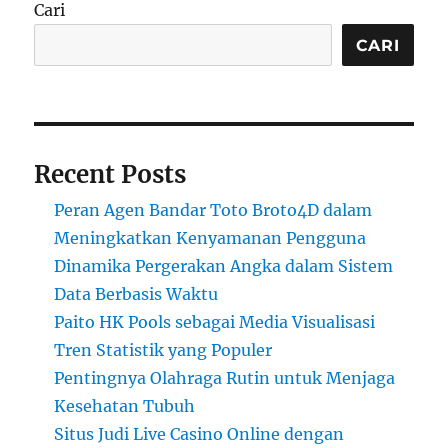
Cari
CARI
Recent Posts
Peran Agen Bandar Toto Broto4D dalam
Meningkatkan Kenyamanan Pengguna
Dinamika Pergerakan Angka dalam Sistem
Data Berbasis Waktu
Paito HK Pools sebagai Media Visualisasi
Tren Statistik yang Populer
Pentingnya Olahraga Rutin untuk Menjaga
Kesehatan Tubuh
Situs Judi Live Casino Online dengan