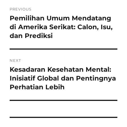
Navigasi
PREVIOUS
pos
Pemilihan Umum Mendatang
Previous
post:
di Amerika Serikat: Calon, Isu,
dan Prediksi
NEXT
Kesadaran Kesehatan Mental:
Next
post:
Inisiatif Global dan Pentingnya
Perhatian Lebih