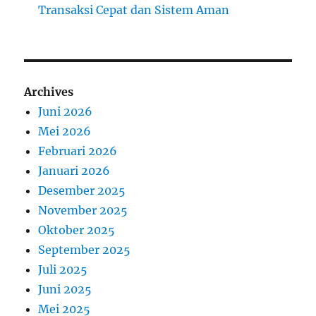
Transaksi Cepat dan Sistem Aman
Archives
Juni 2026
Mei 2026
Februari 2026
Januari 2026
Desember 2025
November 2025
Oktober 2025
September 2025
Juli 2025
Juni 2025
Mei 2025