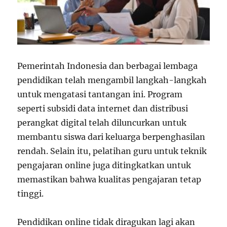
Pemerintah Indonesia dan berbagai lembaga
pendidikan telah mengambil langkah-langkah
untuk mengatasi tantangan ini. Program
seperti subsidi data internet dan distribusi
perangkat digital telah diluncurkan untuk
membantu siswa dari keluarga berpenghasilan
rendah. Selain itu, pelatihan guru untuk teknik
pengajaran online juga ditingkatkan untuk
memastikan bahwa kualitas pengajaran tetap
tinggi.
Pendidikan online tidak diragukan lagi akan