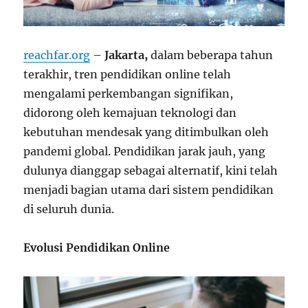
reachfar.org
–
Jakarta,
dalam beberapa tahun
terakhir, tren pendidikan online telah
mengalami perkembangan signifikan,
didorong oleh kemajuan teknologi dan
kebutuhan mendesak yang ditimbulkan oleh
pandemi global. Pendidikan jarak jauh, yang
dulunya dianggap sebagai alternatif, kini telah
menjadi bagian utama dari sistem pendidikan
di seluruh dunia.
Evolusi Pendidikan Online