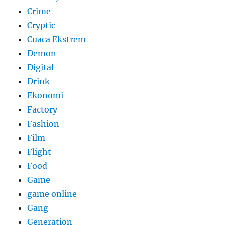
Crime
Cryptic
Cuaca Ekstrem
Demon
Digital
Drink
Ekonomi
Factory
Fashion
Film
Flight
Food
Game
game online
Gang
Generation