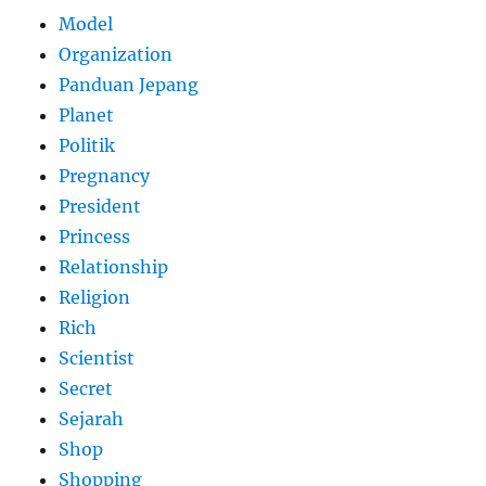
Model
Organization
Panduan Jepang
Planet
Politik
Pregnancy
President
Princess
Relationship
Religion
Rich
Scientist
Secret
Sejarah
Shop
Shopping