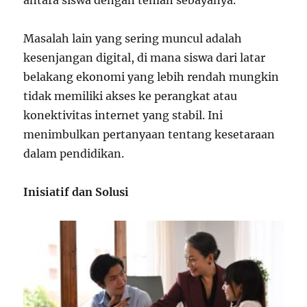
antara siswa dengan teman sebayanya.
Masalah lain yang sering muncul adalah
kesenjangan digital, di mana siswa dari latar
belakang ekonomi yang lebih rendah mungkin
tidak memiliki akses ke perangkat atau
konektivitas internet yang stabil. Ini
menimbulkan pertanyaan tentang kesetaraan
dalam pendidikan.
Inisiatif dan Solusi