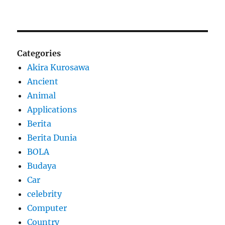
Categories
Akira Kurosawa
Ancient
Animal
Applications
Berita
Berita Dunia
BOLA
Budaya
Car
celebrity
Computer
Country