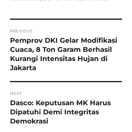
Navigasi
PREVIOUS
pos
Pemprov DKI Gelar Modifikasi
Previous
post:
Cuaca, 8 Ton Garam Berhasil
Kurangi Intensitas Hujan di
Jakarta
NEXT
Dasco: Keputusan MK Harus
Next
post:
Dipatuhi Demi Integritas
Demokrasi