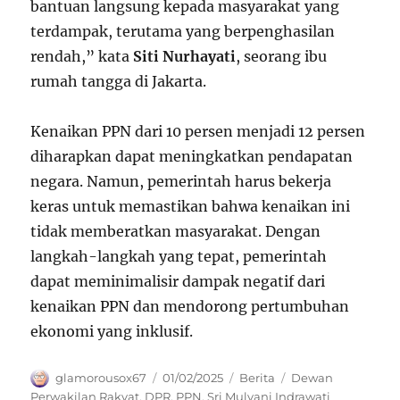
bantuan langsung kepada masyarakat yang
terdampak, terutama yang berpenghasilan
rendah,” kata
Siti Nurhayati
, seorang ibu
rumah tangga di Jakarta.
Kenaikan PPN dari 10 persen menjadi 12 persen
diharapkan dapat meningkatkan pendapatan
negara. Namun, pemerintah harus bekerja
keras untuk memastikan bahwa kenaikan ini
tidak memberatkan masyarakat. Dengan
langkah-langkah yang tepat, pemerintah
dapat meminimalisir dampak negatif dari
kenaikan PPN dan mendorong pertumbuhan
ekonomi yang inklusif.
Author
Posted
Categories
Tags
glamorousox67
01/02/2025
Berita
Dewan
on
Perwakilan Rakyat
,
DPR
,
PPN
,
Sri Mulyani Indrawati