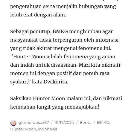
pengetahuan serta menjalin hubungan yang
lebih erat dengan alam.
Sebagai penutup, BMKG menghimbau agar
masyarakat tidak terpengaruh oleh informasi
yang tidak akurat mengenai fenomena ini.
“Hunter Moon adalah fenomena yang aman
dan indah untuk disaksikan. Mari kita nikmati
momen ini dengan positif dan penuh rasa
syukur,” kata Dwikorita.
Saksikan Hunter Moon malam ini, dan nikmati
keindahan langit yang menakjubkan!
Author
Posted
Categories
Tags
glamorousox67
10/17/2024
Berita
BMKG
,
on
Hunter Moon
,
Indonesia