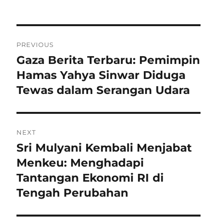
Navigasi
PREVIOUS
pos
Gaza Berita Terbaru: Pemimpin
Previous
post:
Hamas Yahya Sinwar Diduga
Tewas dalam Serangan Udara
NEXT
Sri Mulyani Kembali Menjabat
Next
post:
Menkeu: Menghadapi
Tantangan Ekonomi RI di
Tengah Perubahan