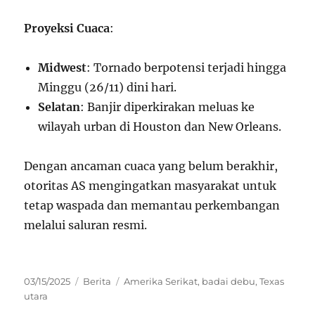
Proyeksi Cuaca
:
Midwest
: Tornado berpotensi terjadi hingga
Minggu (26/11) dini hari.
Selatan
: Banjir diperkirakan meluas ke
wilayah urban di Houston dan New Orleans.
Dengan ancaman cuaca yang belum berakhir,
otoritas AS mengingatkan masyarakat untuk
tetap waspada dan memantau perkembangan
melalui saluran resmi.
Posted
Categories
Tags
03/15/2025
Berita
Amerika Serikat
,
badai debu
,
Texas
on
utara