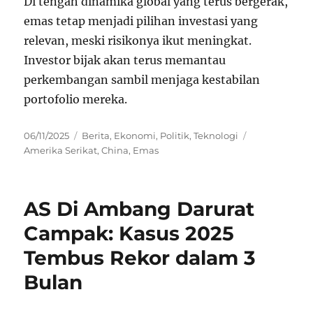
Di tengah dinamika global yang terus bergerak,
emas tetap menjadi pilihan investasi yang
relevan, meski risikonya ikut meningkat.
Investor bijak akan terus memantau
perkembangan sambil menjaga kestabilan
portofolio mereka.
Posted
Categories
Tags
06/11/2025
Berita
,
Ekonomi
,
Politik
,
Teknologi
on
Amerika Serikat
,
China
,
Emas
AS Di Ambang Darurat
Campak: Kasus 2025
Tembus Rekor dalam 3
Bulan