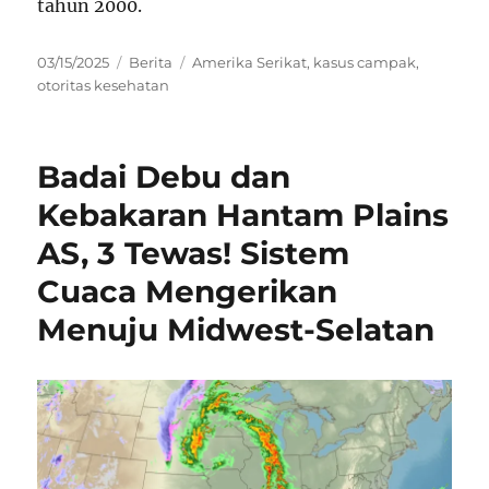
tahun 2000.
Posted
Categories
Tags
03/15/2025
Berita
Amerika Serikat
,
kasus campak
,
on
otoritas kesehatan
Badai Debu dan
Kebakaran Hantam Plains
AS, 3 Tewas! Sistem
Cuaca Mengerikan
Menuju Midwest-Selatan