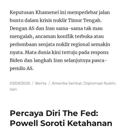
Keputusan Khamenei ini memperlebar jalan
buntu dalam krisis nuklir Timur Tengah.
Dengan AS dan Iran sama-sama tak mau
mengalah, ancaman konflik terbuka atau
perlombaan senjata nuklir regional semakin
nyata. Mata dunia kini tertuju pada respons
Biden dan langkah Iran selanjutnya pasca-
pemilu AS.
Posted
Categories
Tags
03/09/2025
Berita
Amerika Serikat
,
Diplomasi Nuklir
,
on
Iran
Percaya Diri The Fed:
Powell Soroti Ketahanan