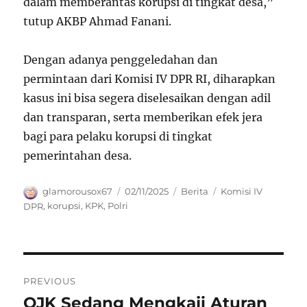
dalam memberantas korupsi di tingkat desa,”
tutup AKBP Ahmad Fanani.
Dengan adanya penggeledahan dan
permintaan dari Komisi IV DPR RI, diharapkan
kasus ini bisa segera diselesaikan dengan adil
dan transparan, serta memberikan efek jera
bagi para pelaku korupsi di tingkat
pemerintahan desa.
Author
Posted
Categories
Tags
glamorousox67
02/11/2025
Berita
Komisi IV
on
DPR
,
korupsi
,
KPK
,
Polri
Navigasi
PREVIOUS
pos
OJK Sedang Mengkaji Aturan
Previous